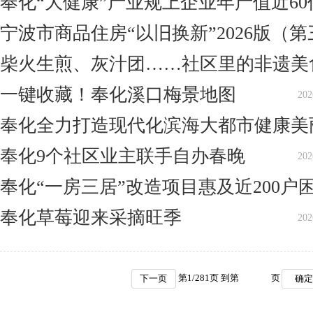
奉化“大健康”产业规上企业年产值近60
宁波市商品住房“以旧换新”2026版（第三
柴火生煎、灰汁团……社区里的非遗美
一键收藏！奉化溪口梅景地图
202
奉化全力打造现代化滨海大都市健康美
奉化9个社区业主联手自办春晚
202
奉化“一房三居”改造项目惠及近200户
奉化草莓迎来采摘旺季
202
第
1
/
281
页 到第
页
下一页
确定