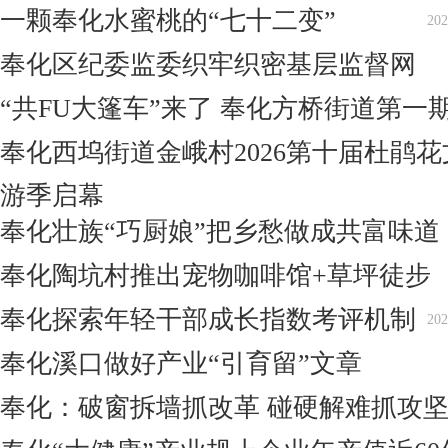
一颗奉化水蜜桃的“七十二变”
202
奉化区纪委监委织牢织密基层监督网
“共FU大篷车”来了 奉化方桥街道第一期
奉化西坞街道金峨村2026第十届杜鹃
游季启幕
奉化壮族“巧厨娘”把乡愁做成共富味道
奉化陶坑村推出宠物咖啡馆+草坪徒步
奉化探索年轻干部成长指数考评机制
202
奉化溪口做好产业“引育留”文章
奉化：破窗拆墙抓改革 碰硬解难抓攻