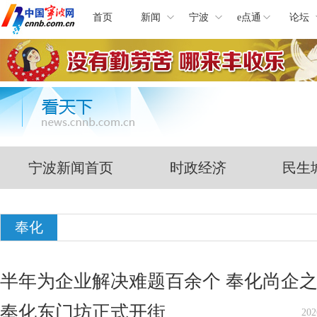
首页
新闻
宁波
e点通
论坛
宁波新闻首页
时政经济
民生
奉化
半年为企业解决难题百余个 奉化尚企之家
奉化东门坊正式开街
202